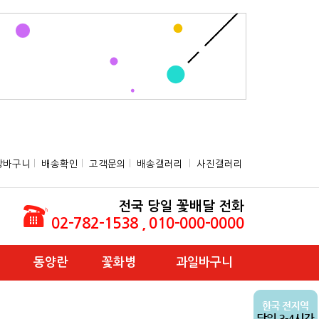
장바구니
l
배송확인
l
고객문의
l
배송갤러리
l
사진갤러리
전국 당일 꽃배달 전화
02-782-1538 , 010-000-0000
동양란
꽃화병
과일바구니