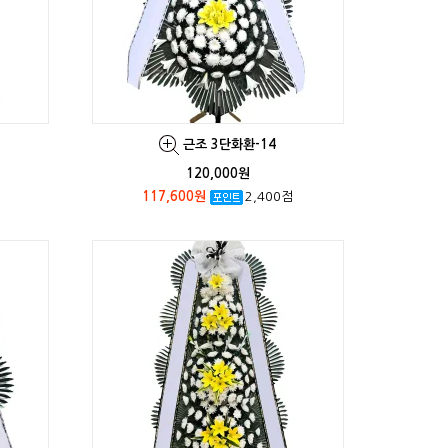
근조 3단화환-14
120,000원
117,600원
2,400점