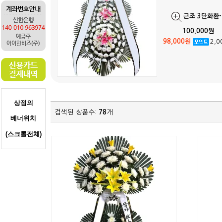
근조 3단화환-
100,000원
98,000원
2,0
상점의
검색된 상품수:
78
개
베너
위치
(스크롤전체
)