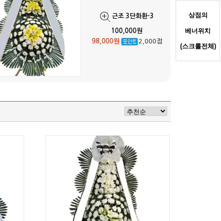
상점의
근조 3단화환-3
베너
위치
100,000원
98,000원
2,000점
(스크롤
전체
)