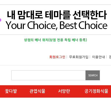
상점의 베너 위치(상점 전용 독립 베너 등록)
회원로그인
l
무료회원가입
l
이용안내
l
꽃다발
관엽식물
서양란
공기정화식물