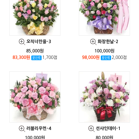
오직너만을-3
화창한날-2
85,000원
100,000원
83,300원
1,700점
98,000원
2,000점
러블리우먼-4
선샤인데이-1
100,000원
80,000원