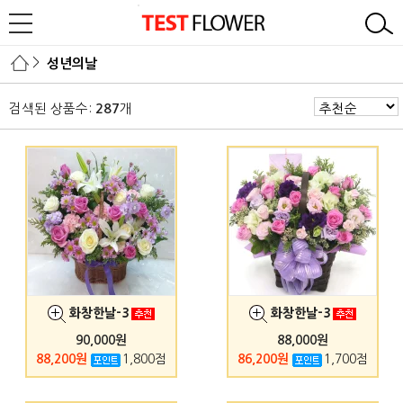
>
성년의날
검색된 상품수:
개
287
화창한날-3
화창한날-3
90,000원
88,000원
88,200원
1,800점
86,200원
1,700점