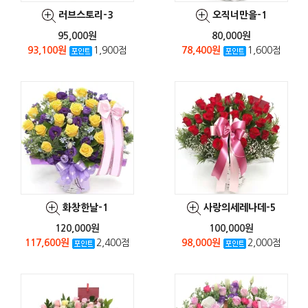
러브스토리-3
오직너만을-1
95,000원
80,000원
93,100원
1,900점
78,400원
1,600점
화창한날-1
사랑의세레나데-5
120,000원
100,000원
117,600원
2,400점
98,000원
2,000점