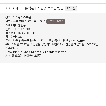
회사소개
|
이용약관
|
개인정보취급방침
PC버젼
상호 : 아이한테스트몰
사업자등록 번호 : 000-00-00000
사업자 정보확인
대표자명 : 홍길동
전화 :
02-782-1538
팩스번호 : 02-6280-5989
통신판매신고:
주소 : 서울 영등포구 당산로41길 11 (당산동4가, 당산 SK V1 center)
우리 아이한-TEST몰 쇼핑몰은 공정거래위원회에서 인증한 표준약관 10023호를
준수합니다.
Copyright (c) 아이한테스트몰 All rights reserved.
제작 및 호스팅:
아이한비즈(주)